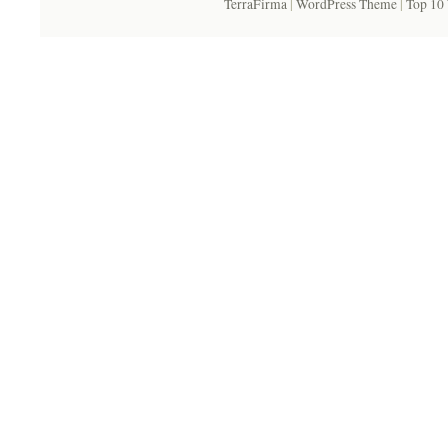
TerraFirma
|
WordPress Theme
|
Top 10